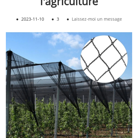
l'agriculture
●
2023-11-10
●
3
●
Laissez-moi un message