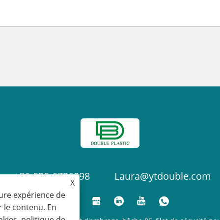
+86-535-6726098
Laura@ytdouble.com
X
eure expérience de
r le contenu. En
okies.
politique de