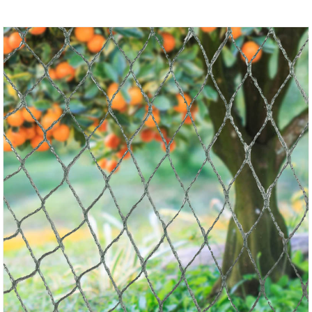
maintenons des stocks importants pour garantir
une livraison rapide dans le monde entier. Le filet de
protection anti-oiseaux a été fourni avec succès aux
fermes fruitières, aux vignobles et aux projets
horticoles dans plusieurs régions, soutenant
l'agriculture durable avec des solutions de contrôle
des oiseaux fiables et économiques.