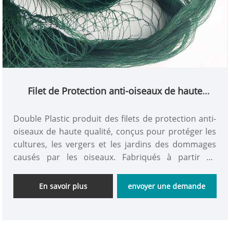
Filet de Protection anti-oiseaux de haute
qualité, filet à mailles pour attraper des
oiseaux
Double Plastic produit des filets de protection anti-
oiseaux de haute qualité, conçus pour protéger les
cultures, les vergers et les jardins des dommages
causés par les oiseaux. Fabriqués à partir de
polyéthylène stabilisé aux UV à l'aide de techniques
de nouage durables, les filets de protection anti-
En savoir plus
envoyer une demande
oiseaux sont légers, résistants aux intempéries et
réutilisables. Avec des lignes de production
avancées et un contrôle qualité efficace, nous