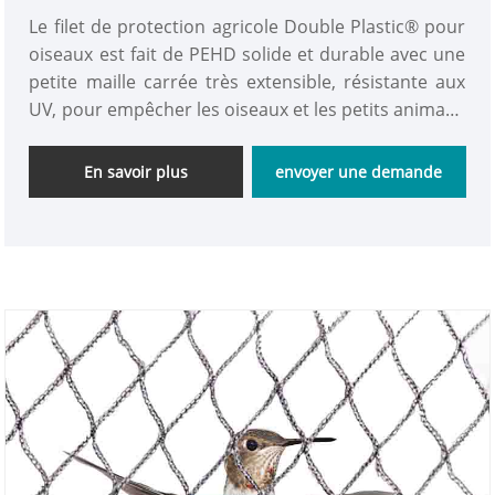
Le filet de protection agricole Double Plastic® pour
oiseaux est fait de PEHD solide et durable avec une
petite maille carrée très extensible, résistante aux
UV, pour empêcher les oiseaux et les petits animaux
d'entrer, les petits animaux ne seront pas blessés.
Le filet pour oiseaux Double Plastic® permet à la
En savoir plus
envoyer une demande
lumière et à la pluie d'atteindre les fruits et les
cultures.