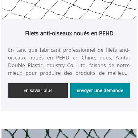
Filets anti-oiseaux noués en PEHD
En tant que fabricant professionnel de filets anti-
oiseaux noués en PEHD en Chine, nous, Yantai
Double Plastic Industry Co., Ltd, faisons de notre
mieux pour produire des produits de meilleure
qualité et plus abordables sur 8 ans. Nous sommes
une entreprise intégrée de l'industrie et du
En savoir plus
envoyer une demande
commerce, vous pouvez donc obtenir des filets anti-
oiseaux noués en PEHD personnalisés comme vous
le souhaitez avec un prix direct d'usine inférieur à
celui du marché général. Nous espérons vraiment
être un partenaire à long terme avec vous.