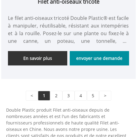
Filet anti-oiseaux tricoté
Le filet anti-oiseaux tricoté Double Plastic® est facile
à manipuler, réutilisable, résistant aux intempéries
et à la rouille. Posez-le sur une plante ou fixez-le à
une canne, un poteau, une tonnelle, un
piquet/bâton de jardin en métal/bambou, une cage
de jardin, des cerceaux de support pour plantes, un
En savoir plus
envoyer une demande
treillis, un treillis de ficelle de clôture/portail, une
échelle, une tige, un câble, un fil, un fil, un brin ou un
filet métallique. ou tout ce qui peut fournir un
soutien, le filet anti-oiseaux Double Plastic® HDPE
est conçu pour protéger les plantes, les fleurs et les
<
1
2
3
4
5
>
semis doux afin d'aider à protéger les plantes
contre les dommages causés par les oiseaux, les
Double Plastic produit Filet anti-oiseaux depuis de
nombreuses années et est l'un des fabricants et
rongeurs et autres parasites.
fournisseurs professionnels de haute qualité Filet anti-
oiseaux en Chine. Nous avons notre propre usine. Les
clients sont satisfaits de nos produits et de notre excellent