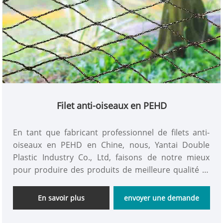
Filet anti-oiseaux en PEHD
En tant que fabricant professionnel de filets anti-
oiseaux en PEHD en Chine, nous, Yantai Double
Plastic Industry Co., Ltd, faisons de notre mieux
pour produire des produits de meilleure qualité et
plus abordables sur 8 ans. Nous sommes une
entreprise intégrée de l'industrie et du commerce,
En savoir plus
envoyer une demande
vous pouvez donc obtenir un filet anti-oiseaux en
HDPE personnalisé à votre guise avec un prix direct