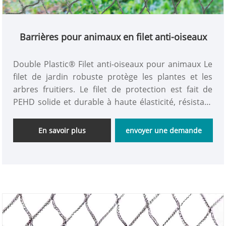
Barrières pour animaux en filet anti-oiseaux
Double Plastic® Filet anti-oiseaux pour animaux Le
filet de jardin robuste protège les plantes et les
arbres fruitiers. Le filet de protection est fait de
PEHD solide et durable à haute élasticité, résistant
aux UV, de petites mailles carrées empêchent les
oiseaux et les petits animaux d'entrer, les petits
En savoir plus
envoyer une demande
animaux ne seront pas blessés. Les barrières pour
animaux Double Plastic® pour plantes et oiseaux
permettent à la lumière et à la pluie d'atteindre les
fruits et les cultures. candidatures.