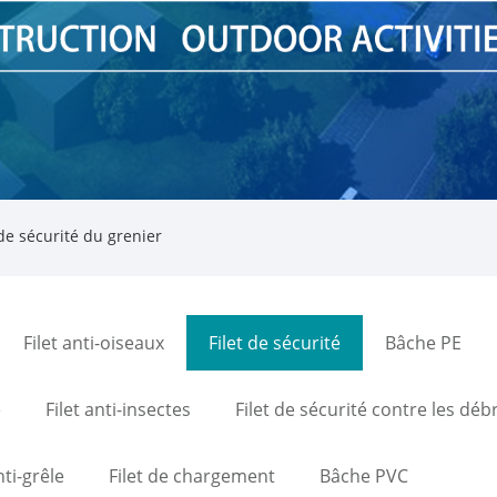
 de sécurité du grenier
Filet anti-oiseaux
Filet de sécurité
Bâche PE
e
Filet anti-insectes
Filet de sécurité contre les débr
nti-grêle
Filet de chargement
Bâche PVC