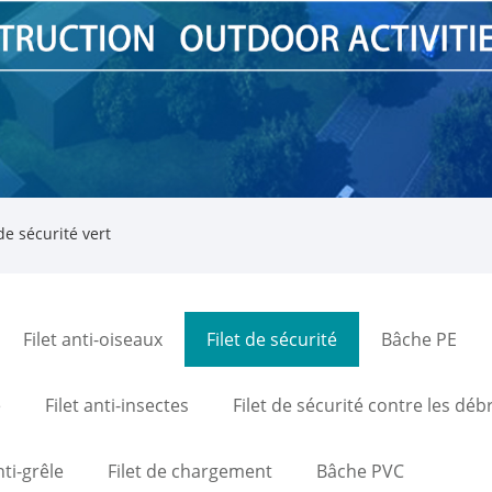
de sécurité vert
Filet anti-oiseaux
Filet de sécurité
Bâche PE
e
Filet anti-insectes
Filet de sécurité contre les débr
nti-grêle
Filet de chargement
Bâche PVC