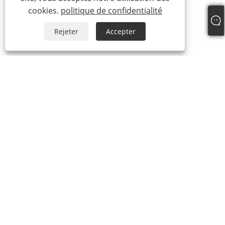
cookies.
politique de confidentialité
Rejeter
Accepter
+86-535-6726098
Laura@ytdouble.com
Copyright © 2022 Yantai Double Plastic Industry Co., Ltd. - Filet