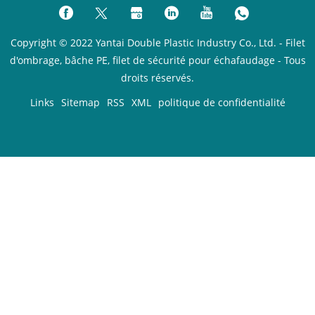
Copyright © 2022 Yantai Double Plastic Industry Co., Ltd. - Filet
d'ombrage, bâche PE, filet de sécurité pour échafaudage - Tous
droits réservés.
Links
Sitemap
RSS
XML
politique de confidentialité