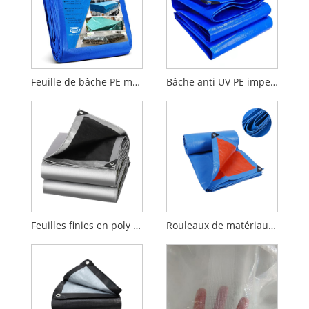
Feuille de bâche PE multi-usages, poids moyen, imperméable, robuste, coupe-vent
Bâche anti UV PE imperméable à l'eau de couverture de cargaison de camion bâche pe
Feuilles finies en poly de tissu de petit pain de bâche de PE Bâches de HDPE
Rouleaux de matériaux de bâche PE