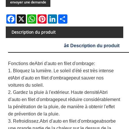
envoyer une demande
Facebook
X
WhatsApp
Pinterest
LinkedIn
Share
Description du produit
â¢ Description du produit
Fonctions de
Abri d'auto en filet d'ombrage
:
1. Bloquez la lumière. Le soleil d'été est très intense
et
Abri d'auto en filet d'ombrage
peut sauver nos
voitures du soleil.
2. Gardez la pluie à l'extérieur. Haute densité
Abri
d'auto en filet d'ombrage
peut réduire considérablement
la pénétration de la pluie, de manière à obtenir l'effet
de prévention de la pluie.
3. Refroidissez.
Abri d'auto en filet d'ombrage
absorbe
une grande partie de la chaleur sur le dessus de la