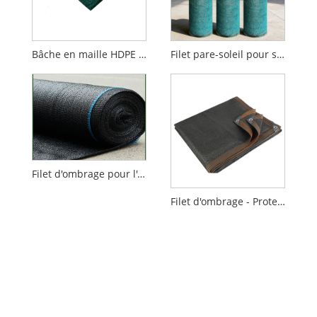
Bâche en maille HDPE pour camion, auvent extérieur coupe-vent avec œillets pour remorque de stationnement, étang à poissons
Filet pare-soleil pour serre agricole, pépinière, jardin, tissu d'ombrage
Filet d'ombrage pour l'agriculture
Filet d'ombrage - Protection de jardin robuste et résistante aux UV