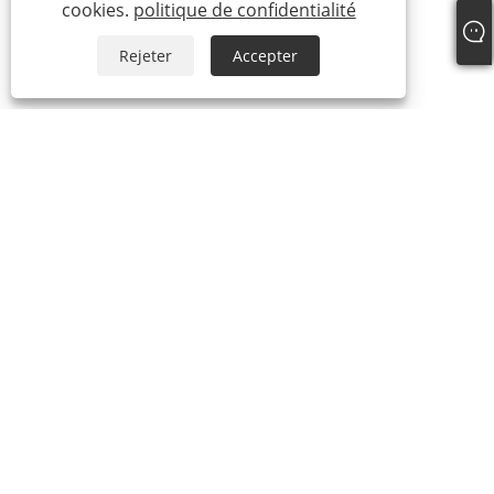
cookies.
politique de confidentialité
Rejeter
Accepter
+86-535-6726098
Laura@ytdouble.com
Copyright © 2022 Yantai Double Plastic Industry Co., Ltd. - Filet