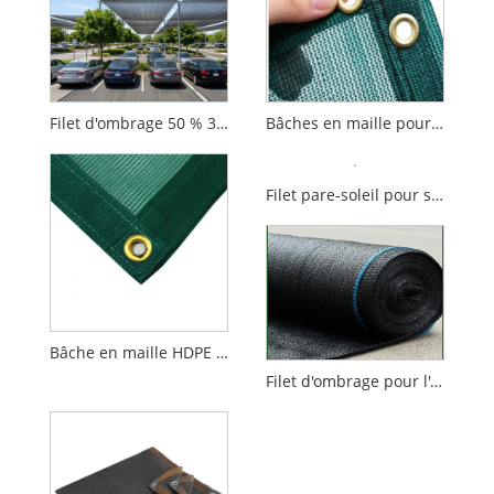
Filet d'ombrage 50 % 30 % 40 % Pe recyclé vert blanc noir filets d'ombrage solaire
Bâches en maille pour remorque de camion, noir, traité contre les UV, auvent latéral rétractable, écran de confidentialité, bâche en maille pour balcon
Filet pare-soleil pour serre agricole, pépinière, jardin, tissu d'ombrage
Bâche en maille HDPE pour camion, auvent extérieur coupe-vent avec œillets pour remorque de stationnement, étang à poissons
Filet d'ombrage pour l'agriculture